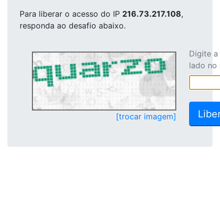
Para liberar o acesso
do IP
216.73.217.108
,
responda ao desafio abaixo.
Digite 
lado no
[trocar imagem]